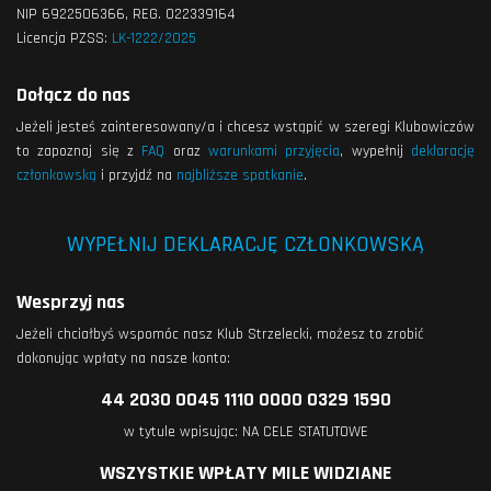
NIP 6922506366, REG. 022339164
Licencja PZSS:
LK-1222/2025
Dołącz do nas
Jeżeli jesteś zainteresowany/a i chcesz wstąpić w szeregi Klubowiczów
to zapoznaj się z
FAQ
oraz
warunkami przyjęcia
, wypełnij
deklarację
członkowską
i przyjdź na
najbliższe spotkanie
.
WYPEŁNIJ DEKLARACJĘ CZŁONKOWSKĄ
Wesprzyj nas
Jeżeli chciałbyś wspomóc nasz Klub Strzelecki, możesz to zrobić
dokonując wpłaty na nasze konto:
44 2030 0045 1110 0000 0329 1590
w tytule wpisując: NA CELE STATUTOWE
WSZYSTKIE WPŁATY MILE WIDZIANE