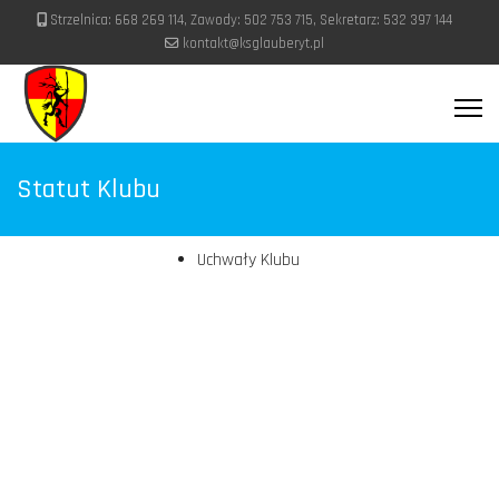
Strzelnica: 668 269 114, Zawody: 502 753 715, Sekretarz: 532 397 144
kontakt@ksglauberyt.pl
Statut Klubu
Uchwały Klubu