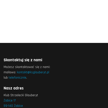
Skontaktuj się z nami
Możesz skontaktować się z nami:
mailowo:
kontakt@ksglauberyt.pl
lub
telefonicznie
.
Nasz adres
Klub Strzelecki Glauberyt
Żabice 17
59-140 Żabice