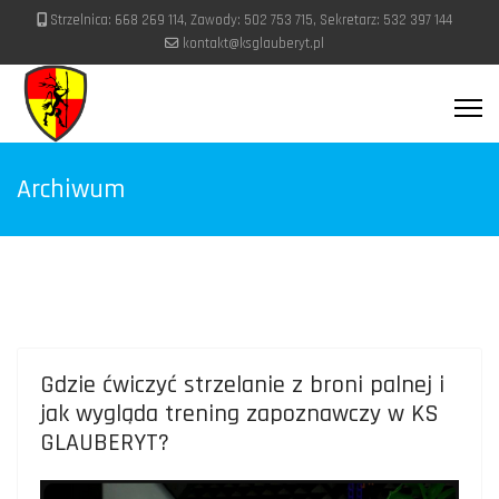
Strzelnica: 668 269 114, Zawody: 502 753 715, Sekretarz: 532 397 144
kontakt@ksglauberyt.pl
Archiwum
Gdzie ćwiczyć strzelanie z broni palnej i
jak wygląda trening zapoznawczy w KS
GLAUBERYT?